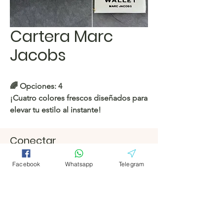
Cartera Marc
Jacobs
🌈 Opciones: 4
¡Cuatro colores frescos diseñados para
elevar tu estilo al instante!
https://c.hacoo.pl/2ocGOJ
Conectar
Facebook
Facebook
Tienda Hacoo
Facebook
Whatsapp
Telegram
https://c.hacoo.pl/2eg7RJ
Telegrama
Telegrama
Hacoo Store
Hojas de
cálculo