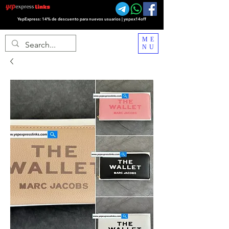
YepExpress: 14% de descuento para nuevos usuarios | yepex14off
ME
NU