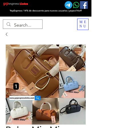
YepExpress: 14% de descuento para nuevos usuarios | yepex14off
ME
NU