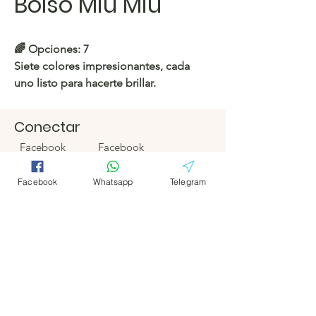
Bolso Miu Miu
🌈 Opciones: 7
Siete colores impresionantes, cada
uno listo para hacerte brillar.
https://c.hacoo.pl/2ngaI4
Conectar
Facebook
Facebook
Tienda Hacoo
https://c.hacoo.pl/2eg7RJ
Telegrama
Telegrama
Facebook
Whatsapp
Telegram
Hacoo Store
Hojas de
cálculo
La empresa
Acerca de