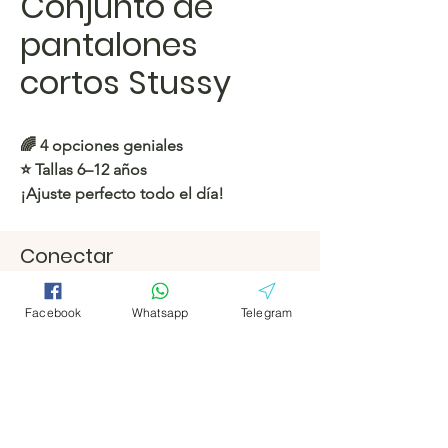
Conjunto de
pantalones
cortos Stussy
🌈 4 opciones geniales
⭐️ Tallas 6–12 años
¡Ajuste perfecto todo el día!
https://c.hacoo.pl/2kvaEu
Conectar
Facebook
Facebook
Tienda Hacoo
https://c.hacoo.pl/2eg7RJ
Facebook
Whatsapp
Telegram
Telegrama
Telegrama
Hacoo Store
Hojas de
cálculo
La empresa