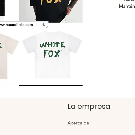
Mantén
estilo 
https:/
Tienda
https:/
La empresa
Acerca de