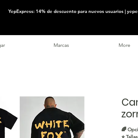
YepExpress: 14% de descuento para nuevos usuarios | yepe
ar
Marcas
More
Ca
zor
🌈
Opci
⭐️
Tallas