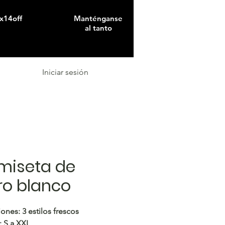
x14off
Manténganse
al tanto
Iniciar sesión
miseta de
ro blanco
ones:
3 estilos frescos
:
S a XXL